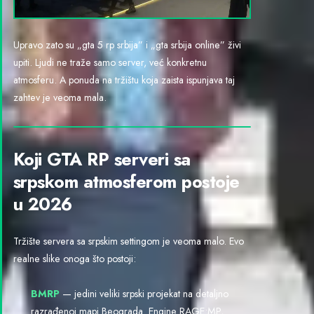
Upravo zato su „gta 5 rp srbija” i „gta srbija online” živi
upiti. Ljudi ne traže samo server, već konkretnu
atmosferu. A ponuda na tržištu koja zaista ispunjava taj
zahtev je veoma mala.
Koji GTA RP serveri sa
srpskom atmosferom postoje
u 2026
Tržište servera sa srpskim settingom je veoma malo. Evo
realne slike onoga što postoji:
BMRP
— jedini veliki srpski projekat na detaljno
razrađenoj mapi Beograda. Engine RAGE:MP,