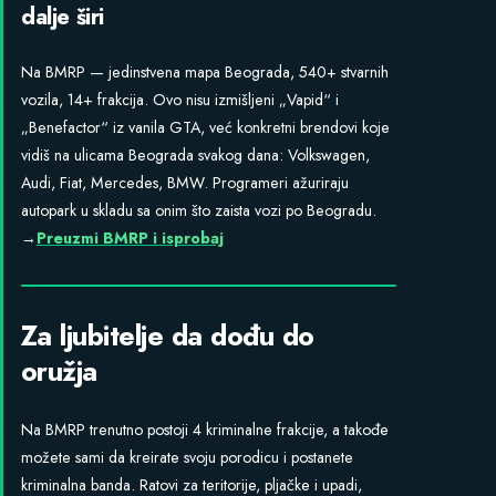
dalje širi
Na BMRP — jedinstvena mapa Beograda, 540+ stvarnih
vozila, 14+ frakcija. Ovo nisu izmišljeni „Vapid“ i
„Benefactor“ iz vanila GTA, već konkretni brendovi koje
vidiš na ulicama Beograda svakog dana: Volkswagen,
Audi, Fiat, Mercedes, BMW. Programeri ažuriraju
autopark u skladu sa onim što zaista vozi po Beogradu.
→
Preuzmi BMRP i isprobaj
Za ljubitelje da dođu do
oružja
Na BMRP trenutno postoji 4 kriminalne frakcije, a takođe
možete sami da kreirate svoju porodicu i postanete
kriminalna banda. Ratovi za teritorije, pljačke i upadi,