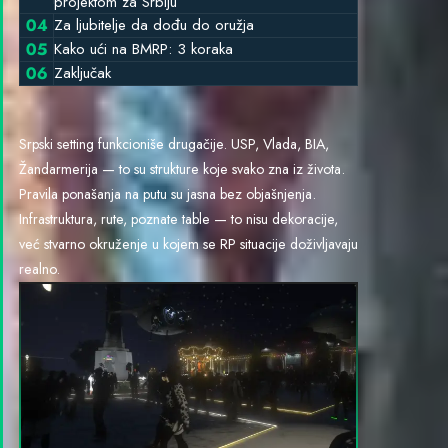
projektom za Srbiju
Za ljubitelje da dođu do oružja
Kako ući na BMRP: 3 koraka
Zaključak
Srpski setting funkcioniše drugačije. USP, Vlada, BIA,
Žandarmerija — to su strukture koje svako zna iz života.
Pravila ponašanja na putu su jasna bez objašnjenja.
Infrastruktura, rute, poznate table — to nisu dekoracije,
već stvarno okruženje u kojem se RP situacije doživljavaju
realno.