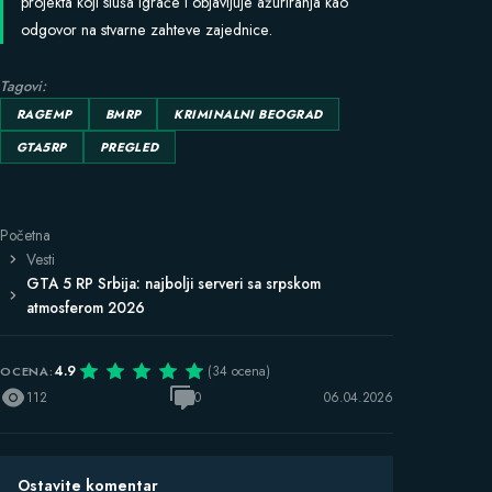
projekta koji sluša igrače i objavljuje ažuriranja kao
odgovor na stvarne zahteve zajednice.
Tagovi:
RAGEMP
BMRP
KRIMINALNI BEOGRAD
GTA5RP
PREGLED
Početna
Vesti
GTA 5 RP Srbija: najbolji serveri sa srpskom
atmosferom 2026
4.9
(34 ocena)
OCENA:
112
0
06.04.2026
Ostavite komentar