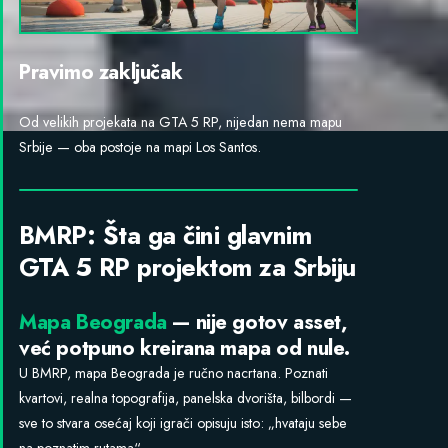
Pravimo zaključak
Od velikih projekata na GTA 5 RP, nijedan nema mapu
Srbije — oba postoje na mapi Los Santos.
BMRP: Šta ga čini glavnim
GTA 5 RP projektom za Srbiju
Mapa Beograda
— nije gotov asset,
već potpuno kreirana mapa od nule.
U BMRP, mapa Beograda je ručno nacrtana. Poznati
kvartovi, realna topografija, panelska dvorišta, bilbordi —
sve to stvara osećaj koji igrači opisuju isto: „hvataju sebe