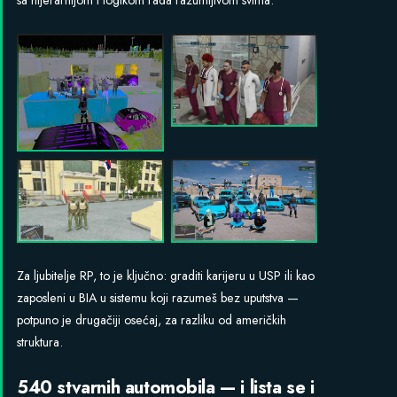
Za ljubitelje RP, to je ključno: graditi karijeru u USP ili kao
zaposleni u BIA u sistemu koji razumeš bez uputstva —
potpuno je drugačiji osećaj, za razliku od američkih
struktura.
540 stvarnih automobila — i lista se i