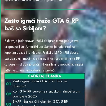
Zašto igrači traže GTA 5 RP
baš sa Srbijom?
Zahtev je jednostavan: želiš da igraš tamo gde je sve
prepoznatljivo. Američki Los Santos je tuđa sredina —
lepo izgleda, ali je hladna. Frakcije LSPD i FBI dobro
izgledaju u filmovima, ali graditi karijeru u njima na RP
serveru — druga je priča. Hijerarhija je neobična, nazivi
ništa ne znače, atmosfera ne privlači.
SADRŽAJ ČLANKA
Zašto igrači traže GTA 5 RP baš sa
Srbijom?
Koji GTA RP serveri sa srpskom atmosferom
postoje u 2026
BMRP: Šta ga čini glavnim GTA 5 RP