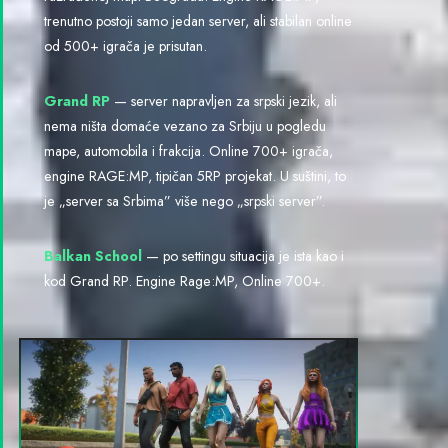
trenutno postoji samo jedan server, ali stabilan online
od 500+ igrača je prisutan.
Grand RP
— server napravljen za srpski jezik, ali
nema ništa domaće vezano za Srbiju u pogledu
mape, automobila i frakcija. Online 700+ igrača,
engine RAGE:MP, tipičan 5RP projekat. U suštini, to
je „server sa Srbima” više nego „srpski server”.
Balkan School
— po settingu situacija je ista kao i
kod Grand RP. Engine Rage:MP, Online 700+.