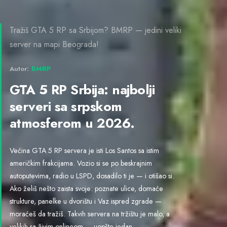
Tražiš GTA 5 RP sa Srbijom? BMRP — jedini veliki
server na mapi Beograda!
Autor:
BMRP
GTA 5 RP Srbija: najbolji
serveri sa srpskom
atmosferom u 2026.
Većina GTA 5 RP servera je isti Los Santos sa istim
američkim frakcijama. Vozio si se po beskrajnim
autoputevima, radio u LSPD, dosadilo ti je — i otišao si.
Ako želiš nešto zaista svoje: poznate ulice, domaće
strukture, panelke u dvorištu i Vaz ispred zgrade —
moraćeš da tražiš. Takvih servera na tržištu je malo, a
velikih sa živim onlineom — uopšte jedan.