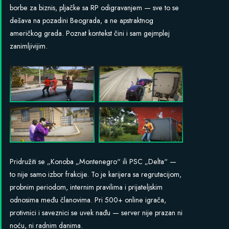
borbe za biznis, pljačke sa RP odigravanjem — sve to se
dešava na pozadini Beograda, a ne apstraktnog
američkog grada. Poznat kontekst čini i sam gejmplej
zanimljivijim.
Pridružiti se „Konoba „Montenegro“ ili PSC „Delta“ —
to nije samo izbor frakcije. To je karijera sa regrutacijom,
probnim periodom, internim pravilima i prijateljskim
odnosima među članovima. Pri 500+ online igrača,
protivnici i saveznici se uvek nađu — server nije prazan ni
noću, ni radnim danima.