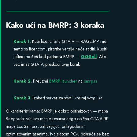
Kako ući na BMRP: 3 koraka
Korak 1
. Kupi licenciranu GTA V — RAGE:MP radi
samo sa licencom, piratska verzija neće raditi. Kupiti
jeftino možeš kod partnera BMRP —
GGSell
. Ako
već imaš GTA V, preskoči ovaj korak
Korak 2
. Preuzmi
BMRP launcher
na
bmrp.rs
Korak 3
. Izaberi server za start i kreiraj svog lika
O karakteristikama: BMRP je dobro optimizovan — mapa
Beograda zahteva manje resursa nego obična GTA 5 RP
mapa Los Santosa, zahvaljujući prilagođenim
optimizovanim assetima. Na slabom PC-u pokreće se bez