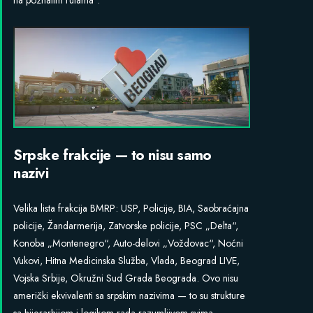
na poznatim rutama“.
Srpske frakcije — to nisu samo
nazivi
Velika lista frakcija BMRP: USP, Policije, BIA, Saobraćajnа
policije, Žandarmerija, Zatvorske policije, PSC „Delta“,
Konoba „Montenegro“, Auto-delovi „Voždovac“, Noćni
Vukovi, Hitna Medicinska Služba, Vlada, Beograd LIVE,
Vojska Srbije, Okružni Sud Grada Beograda. Ovo nisu
američki ekvivalenti sa srpskim nazivima — to su strukture
sa hijerarhijom i logikom rada razumljivom svima.